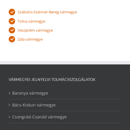
Szabolcs-Szatmár-Bereg vármegye
Tolna vármegye
Veszprém vármegye
Zala vármegye
VÁRMEGYEI JELNYELVI TOLMÁCSSZOLGÁLATOK
Baranya vármegye
Bács-Kiskun vármegye
Csongrád-Csanád vármegye