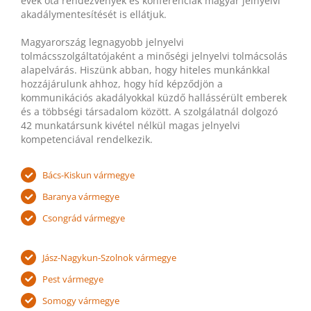
évek óta rendezvények és konferenciák magyar jelnyelvi
akadálymentesítését is ellátjuk.
Magyarország legnagyobb jelnyelvi
tolmácsszolgáltatójaként a minőségi jelnyelvi tolmácsolás
alapelvárás. Hiszünk abban, hogy hiteles munkánkkal
hozzájárulunk ahhoz, hogy híd képződjön a
kommunikációs akadályokkal küzdő hallássérült emberek
és a többségi társadalom között. A szolgálatnál dolgozó
42 munkatársunk kivétel nélkül magas jelnyelvi
kompetenciával rendelkezik.
Bács-Kiskun vármegye
Baranya vármegye
Csongrád vármegye
Jász-Nagykun-Szolnok vármegye
Pest vármegye
Somogy vármegye