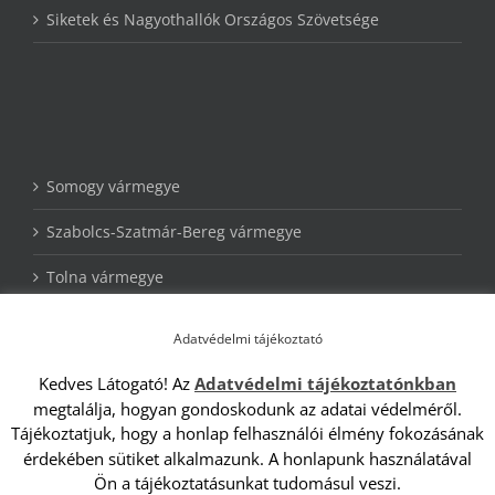
Siketek és Nagyothallók Országos Szövetsége
Somogy vármegye
Szabolcs-Szatmár-Bereg vármegye
Tolna vármegye
Veszprém vármegye
Adatvédelmi tájékoztató
Zala vármegye
Kedves Látogató! Az
Adatvédelmi tájékoztatónkban
megtalálja, hogyan gondoskodunk az adatai védelméről.
Tájékoztatjuk, hogy a honlap felhasználói élmény fokozásának
érdekében sütiket alkalmazunk. A honlapunk használatával
Ön a tájékoztatásunkat tudomásul veszi.